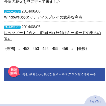
長岡の花火を見に行って来ました
2014/08/06
Windows8のタッチディスプレイの意外な利点
2014/08/05
レッツノート1台と、iPad Air+外付けキーボードの重さの
違い
{最初}
452
453
454
455
456
»
{最後}
«