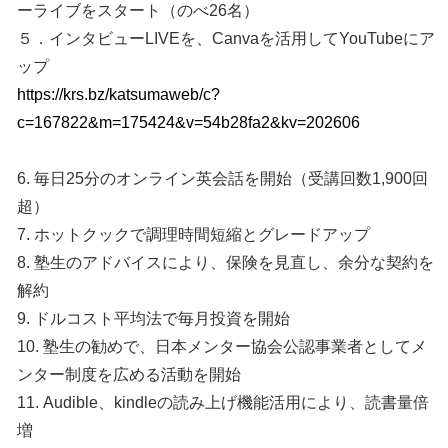
ーライブをスタート（のべ26名）
５．インタビューLIVEを、Canvaを活用してYouTubeにア
ップ
https://krs.bz/katsumaweb/c?
c=167822&m=175424&v=54b28fa2&kv=202606
6. 毎日25分のオンライン英会話を開始（受講回数1,900回
超）
7. ホットクックで調理時間短縮とグレードアップ
8. 塾生のアドバイスにより、保険を見直し、余分な契約を
解約
9. ドルコスト平均法で毎月投資を開始
10. 塾生の勧めで、日本メンター協会公認事業者としてメ
ンター制度を広める活動を開始
11. Audible、kindleの読み上げ機能活用により、読書量倍
増