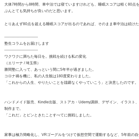
大体7時間から8時間、車中泊では寝ていますけれども、睡眠スコアは軽く80点
ぶんとても気持ちが良いのだと思います。
とりあえず80点を超える睡眠スコアが出るのであれば、そのまま車中泊は続け
---------------------------
塾生コラムをお届けします
---------------------------
ワクワクに満ちた毎日を。挑戦を続ける私の変化
（エリーナ / 埼玉県）
勝間塾に入って、あっという間に5年半が過ぎました。
コロナ禍を機に、私の人生観は180度変わりました。
「これからの人生、やりたいことを躊躇なくやっていこう」と決意したのです。
ハンドメイド販売、Kindle出版、ストアカ・Udemy講師、デザイン、イラスト、
制作まで。
「これだ」とピンときたことすべてに挑戦しました。
家事は極力簡略化し、VRゴーグルをつけて仮想空間で運動するなど、5年前の自