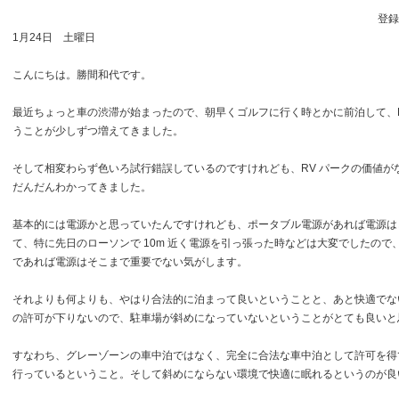
登録日
1月24日 土曜日
こんにちは。勝間和代です。
最近ちょっと車の渋滞が始まったので、朝早くゴルフに行く時とかに前泊して、R
うことが少しずつ増えてきました。
そして相変わらず色いろ試行錯誤しているのですけれども、RV パークの価値が
だんだんわかってきました。
基本的には電源かと思っていたんですけれども、ポータブル電源があれば電源は
て、特に先日のローソンで 10m 近く電源を引っ張った時などは大変でしたので
であれば電源はそこまで重要でない気がします。
それよりも何よりも、やはり合法的に泊まって良いということと、あと快適でない
の許可が下りないので、駐車場が斜めになっていないということがとても良いと
すなわち、グレーゾーンの車中泊ではなく、完全に合法な車中泊として許可を得
行っているということ。そして斜めにならない環境で快適に眠れるというのが良