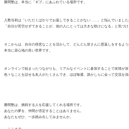
勝間塾は、本当に「ギブ」にあふれている場所です。
入塾当初は「いただくばかりでお返しできることがない……」と悩んでいました
「自分が苦労せずできることが、他の人にとっては大きな助けになる」と気づけ
そこからは、自分の得意なことを活かして、どんどん皆さんに恩返しをするよう
本当に居心地の良い世界です。
オンラインで始まったつながりも、リアルなイベントに参加することで友情が深
色々なことを話せる友人がたくさんでき、ほぼ毎週、誰かしらに会って交流を深
勝間塾は、挑戦する人を応援してくれる場所です。
あなたの夢を、仲間が否定することはありません。
あなたもぜひ、一歩踏み出してみませんか。