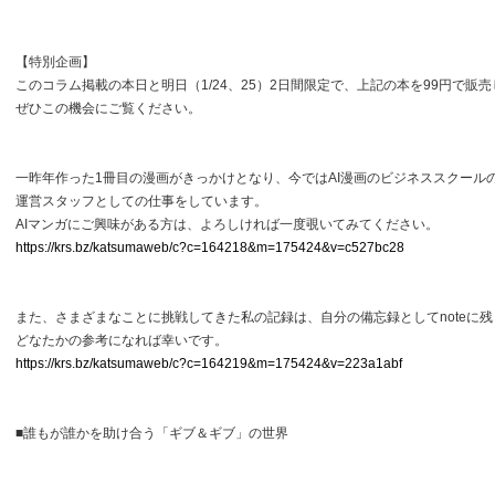
【特別企画】
このコラム掲載の本日と明日（1/24、25）2日間限定で、上記の本を99円で販
ぜひこの機会にご覧ください。
一昨年作った1冊目の漫画がきっかけとなり、今ではAI漫画のビジネススクール
運営スタッフとしての仕事をしています。
AIマンガにご興味がある方は、よろしければ一度覗いてみてください。
https://krs.bz/katsumaweb/c?c=164218&m=175424&v=c527bc28
また、さまざまなことに挑戦してきた私の記録は、自分の備忘録としてnoteに
どなたかの参考になれば幸いです。
https://krs.bz/katsumaweb/c?c=164219&m=175424&v=223a1abf
■誰もが誰かを助け合う「ギブ＆ギブ」の世界