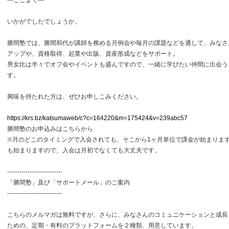
---ここまで---
いかがでしたでしょうか。
勝間塾では、勝間和代が講師を務める月例会や毎月の課題などを通して、みなさ
アップや、資格取得、起業や出版、資産形成などをサポート。
男女比は半々でオフ会やイベントも盛んですので、一緒に学びたい仲間に出会う
す。
興味を持たれた方は、ぜひお申しこみください。
https://krs.bz/katsumaweb/c?c=164220&m=175424&v=239abc57
勝間塾のお申込みはこちらから
※月のどこのタイミングで入会されても、そこから1ヶ月単位で課金が始まりま
も始まりますので、入会は月初でなくても大丈夫です。
---------------------------
「勝間塾」及び「サポートメール」のご案内
---------------------------
こちらのメルマガは無料ですが、さらに、みなさんのコミュニケーションと成長
ための、定期・有料のプラットフォームを２種類、用意しています。