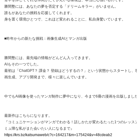
背中を押してくれる仲間がたくさんいる環境は、本当に心強いものです。
勝間塾には、あなたの夢を否定する「ドリームキラー」がいません。
誰もがあなたの挑戦を応援してくれます。
身を置く環境ひとつで、これほど変われることに、私自身驚いています。
■昨年からの新たな挑戦：画像生成AIとマンガ出版
勝間塾には、最先端の情報がどんどん入ってきます。
AIもその一つでした。
最初は「ChatGPT？ 課金？ 登録はどうするの？」という状態からスタートし
画生成、アプリ開発まで、様々に楽しんでいます。
中でもAI画像を使ったマンガ制作に夢中になり、今まで6冊の漫画を出版しまし
最新作はこちらになります。
『コミュニケーションがマンガでわかる！話しかたが変わるたった1つのレッスン
ミュ障な私がまた会いたい人になるまで』
https://krs.bz/katsumaweb/c?c=164217&m=175424&v=48cdeab2