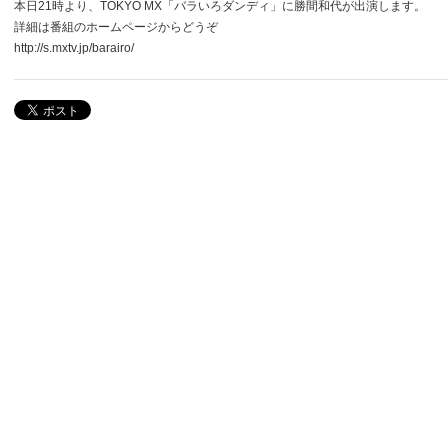
本日21時より、TOKYO MX「バラいろダンディ」に勝間和代が出演します。
詳細は番組のホームページからどうぞ
http://s.mxtv.jp/barairo/