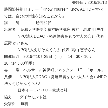
登録日：2016/10/13
勝間塾特別セミナー「Know Yourself, Know ADHD～すべ
ては、自分の特性を知ることから」
講 師 勝間和代
出演者 昭和大学医学部精神医学講座 教授 岩波 明 先生
NPO法人DDAC（発達障害をもつ大人の会） 代表
広野 ゆいさん
NPO法人えじそんくらぶ 代表 高山 恵子さん
開催日時 2016年10月29日（土） 14：30～16：
10（14：00開場）
会 場 ベルサール神保町アネックス 1F 「ホール」
共催 NPO法人DDAC（発達障害をもつ大人の会）/NPO
法人えじそんくらぶ/
日本イーライリリー株式会社
協力 ダイヤモンド社
受講料 無料