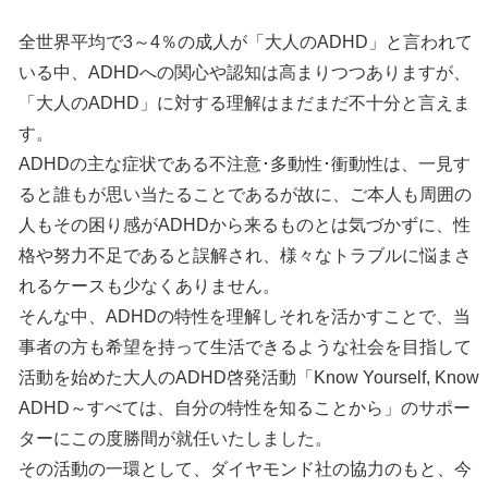
全世界平均で3～4％の成人が「大人のADHD」と言われて
いる中、ADHDへの関心や認知は高まりつつありますが、
「大人のADHD」に対する理解はまだまだ不十分と言えま
す。
ADHDの主な症状である不注意･多動性･衝動性は、一見す
ると誰もが思い当たることであるが故に、ご本人も周囲の
人もその困り感がADHDから来るものとは気づかずに、性
格や努力不足であると誤解され、様々なトラブルに悩まさ
れるケースも少なくありません。
そんな中、ADHDの特性を理解しそれを活かすことで、当
事者の方も希望を持って生活できるような社会を目指して
活動を始めた大人のADHD啓発活動「Know Yourself, Know
ADHD～すべては、自分の特性を知ることから」のサポー
ターにこの度勝間が就任いたしました。
その活動の一環として、ダイヤモンド社の協力のもと、今