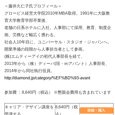
＜藤井久仁子氏プロフィール＞
グロービス経営大学院2010年MBA取得。1991年に大阪教
育大学教育学部卒業後、
老舗の日系ホテルに入社。人事部にて採用、教育、制度企
画、労務など幅広く携わる。
社会人10年目に、ユニバーサル・スタジオ・ジャパンへ。
開業準備の段階から人事担当者として参画。
(株)エムティーアイの初代人事部長を経て、
2013年から（株）ディーバ(現・㈱アバント）人事部長、
2014年から同社執行役員。
http://diamond.jp/category/%EF%BD%93-avant
参加費 ：8,640円（税込） ※懇親会費用も含まれています
キャリア・デザイン講座を
8,640円（税
受講する
込）