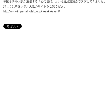
帝国ホテル大阪が主催する「心の世紀」という連続講演会で講演してきました
詳しくは帝国ホテル大阪のサイトをご覧ください。
http://www.imperialhotel.co.jp/j/osaka/event/