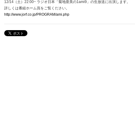
12/14（土）22:00~ ラジオ日本「菊地亜美の1ami9」の生放送に出演します。
詳しくは番組ホーム頁をご覧ください。
http://www.jorf.co.jp/PROGRAM/ami.php