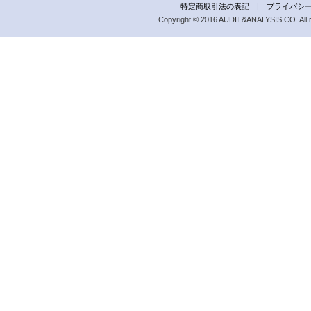
特定商取引法の表記
|
プライバシ
Copyright © 2016 AUDIT&ANALYSIS CO. All r