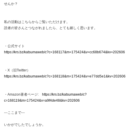
せんか？
私の活動はこちらからご覧いただけます。
読者の皆さんとつながれましたら、とても嬉しく思います。
・公式サイト
https://krs.bz/katsumaweb/c?c=168117&m=175424&v=cc68b674&kv=202606
・X（旧Twitter）
https://krs.bz/katsumaweb/c?c=168118&m=175424&v=e77dd5e1&kv=202606
・Amazon著者ページ:
https://krs.bz/katsumaweb/c?
c=168119&m=175424&v=a9f4de48&kv=202606
---ここまで---
いかがでしたでしょうか。