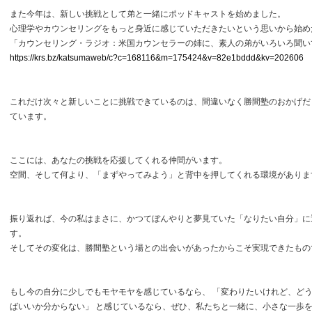
また今年は、新しい挑戦として弟と一緒にポッドキャストを始めました。
心理学やカウンセリングをもっと身近に感じていただきたいという思いから始め
「カウンセリング・ラジオ：米国カウンセラーの姉に、素人の弟がいろいろ聞い
https://krs.bz/katsumaweb/c?c=168116&m=175424&v=82e1bddd&kv=202606
これだけ次々と新しいことに挑戦できているのは、間違いなく勝間塾のおかげだ
ています。
ここには、あなたの挑戦を応援してくれる仲間がいます。
空間、そして何より、「まずやってみよう」と背中を押してくれる環境がありま
振り返れば、今の私はまさに、かつてぼんやりと夢見ていた「なりたい自分」に
す。
そしてその変化は、勝間塾という場との出会いがあったからこそ実現できたもの
もし今の自分に少しでもモヤモヤを感じているなら、 「変わりたいけれど、ど
ばいいか分からない」 と感じているなら、ぜひ、私たちと一緒に、小さな一歩