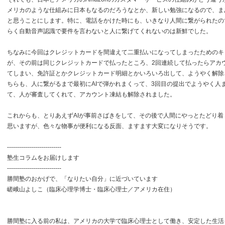
メリカのような仕組みに日本もなるのだろうなとか、新しい勉強になるので、ま
と思うことにします。特に、電話をかけた時にも、いきなり人間に繋がられたの
らく自動音声認識で要件を言わないと人に繋げてくれないのは新鮮でした。
ちなみに今回はクレジットカードを間違えて二重払いになってしまったためのキ
が、その前は同じクレジットカードで払ったところ、2回連続して払ったらアカ
てしまい、免許証とかクレジットカード明細とかいろいろ出して、ようやく解除
ちらも、人に繋がるまで最初にAIで弾かれまくって、3回目の提出でようやく人
て、人が審査してくれて、アカウント凍結も解除されました。
これからも、とりあえずAIが事前さばきをして、その後で人間にやっとたどり着
思いますが、色々な物事が便利になる反面、ますます大変になりそうです。
---------------------------
塾生コラムをお届けします
---------------------------
勝間塾のおかげで、「なりたい自分」に近づいています
嵯峨山よしこ（臨床心理学博士・臨床心理士／アメリカ在住）
勝間塾に入る前の私は、アメリカの大学で臨床心理士として働き、安定した生活