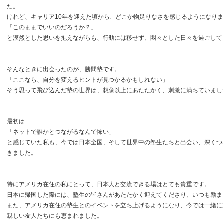
た。
けれど、キャリア10年を迎えた頃から、どこか物足りなさを感じるようになり
「このままでいいのだろうか？」
と漠然とした思いを抱えながらも、行動には移せず、悶々とした日々を過ごして
そんなときに出会ったのが、勝間塾です。
「ここなら、自分を変えるヒントが見つかるかもしれない」
そう思って飛び込んだ塾の世界は、想像以上にあたたかく、刺激に満ちていまし
最初は
「ネットで誰かとつながるなんて怖い」
と感じていた私も、今では日本全国、そして世界中の塾生たちと出会い、深くつ
きました。
特にアメリカ在住の私にとって、日本人と交流できる場はとても貴重です。
日本に帰国した際には、塾生の皆さんがあたたかく迎えてくださり、いつも励ま
また、アメリカ在住の塾生とのイベントを立ち上げるようになり、今では一緒に
親しい友人たちにも恵まれました。