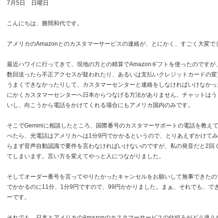
7月5日 日曜日
こんにちは、勝間和代です。
アメリカのAmazonとのカスタマーサービスの連絡が、とにかく、すごく大変で
最近ハワイに行ってきて、現地の方との精算でAmazonギフトを使ったのですが
数回送ったら不正アクセスが疑われたり、あるいは支払いクレジットカードの変
うまくできなかったりして、カスタマーセンターと連絡をしなければいけなかっ
にかくカスタマーセンターへ日本からつなげる方法がありません。チャットはう
いし、向こうから電話をかけてくれる場合にもアメリカ国内のみです。
そこでGeminiに相談したところ、国際番号のカスタマーサポートの電話を教え
べたら、光電話はアメリカへは1分9円でかかるというので、とりあえずかけて
らまず音声自動認識で要件を言わなければいけないのですが、私の発音だと2回
てしまいます。言い方を変えてやっと人につながりました。
そしてオーダー番号を言ってやりたかったキャンセルをお願いして無事できたの
でかかるのに11分、1分9円ですので、99円かかりました。まぁ、それでも、で
ーです。
それでも、日本とアメリカのAmazonのカスタマーサービスの仕組みがどう違う