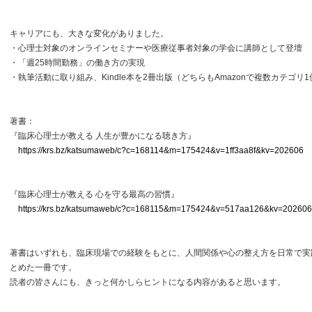
キャリアにも、大きな変化がありました。
・心理士対象のオンラインセミナーや医療従事者対象の学会に講師として登壇
・「週25時間勤務」の働き方の実現
・執筆活動に取り組み、Kindle本を2冊出版（どちらもAmazonで複数カテゴリ
著書：
『臨床心理士が教える 人生が豊かになる聴き方』
https://krs.bz/katsumaweb/c?c=168114&m=175424&v=1ff3aa8f&kv=202606
『臨床心理士が教える 心を守る最高の習慣』
https://krs.bz/katsumaweb/c?c=168115&m=175424&v=517aa126&kv=202606
著書はいずれも、臨床現場での経験をもとに、人間関係や心の整え方を日常で実
とめた一冊です。
読者の皆さんにも、きっと何かしらヒントになる内容があると思います。