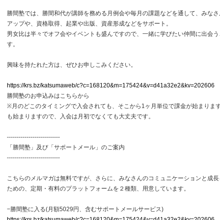
勝間塾では、勝間和代が講師を務める月例会や毎月の課題などを通して、みなさ
アップや、資格取得、起業や出版、資産形成などをサポート。
男女比は半々でオフ会やイベントも盛んですので、一緒に学びたい仲間に出会う
す。
興味を持たれた方は、ぜひお申しこみください。
https://krs.bz/katsumaweb/c?c=168120&m=175424&v=d41a32e2&kv=202606
勝間塾のお申込みはこちらから
※月のどこのタイミングで入会されても、そこから1ヶ月単位で課金が始まりま
も始まりますので、入会は月初でなくても大丈夫です。
---------------------------
「勝間塾」及び「サポートメール」のご案内
---------------------------
こちらのメルマガは無料ですが、さらに、みなさんのコミュニケーションと成長
ための、定期・有料のプラットフォームを２種類、用意しています。
−勝間塾に入る(月額5029円、含むサポートメールサービス)
https://krs.bz/katsumaweb/c?c=168120&m=175424&v=d41a32e2&kv=202606