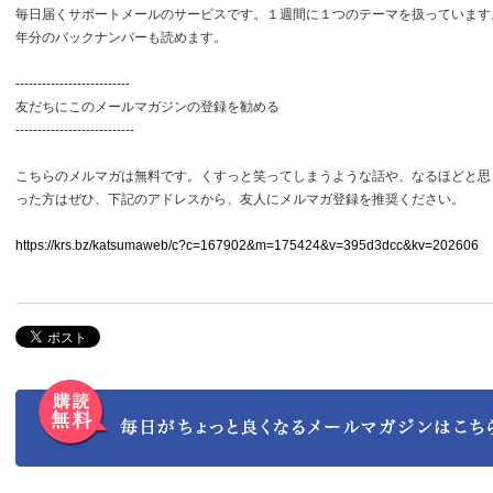
毎日届くサポートメールのサービスです。１週間に１つのテーマを扱っています
年分のバックナンバーも読めます。
--------------------------
友だちにこのメールマガジンの登録を勧める
---------------------------
こちらのメルマガは無料です。くすっと笑ってしまうような話や、なるほどと思
った方はぜひ、下記のアドレスから、友人にメルマガ登録を推奨ください。
https://krs.bz/katsumaweb/c?c=167902&m=175424&v=395d3dcc&kv=202606