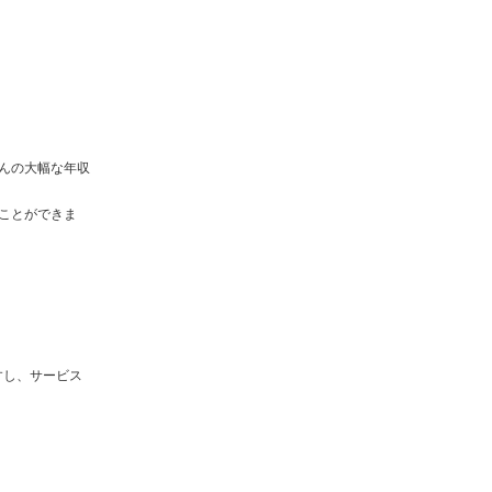
んの大幅な年収
ことができま
すし、サービス