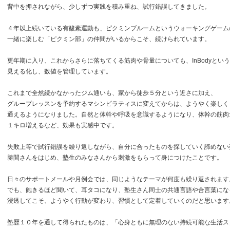
背中を押されながら、少しずつ実践を積み重ね、試行錯誤してきました。
４年以上続いている有酸素運動も、ピクミンブルームというウォーキングゲーム
一緒に楽しむ「ピクミン部」の仲間がいるからこそ、続けられています。
更年期に入り、これからさらに落ちてくる筋肉や骨量についても、InBodyとい
見える化し、数値を管理しています。
これまで全然続かなかったジム通いも、家から徒歩５分という近さに加え、
グループレッスンを予約するマシンピラティスに変えてからは、ようやく楽しく
通えるようになりました。自然と体幹や呼吸を意識するようになり、体幹の筋肉
１キロ増えるなど、効果も実感中です。
失敗上等で試行錯誤を繰り返しながら、自分に合ったものを探していく諦めない
勝間さんをはじめ、塾生のみなさんから刺激をもらって身につけたことです。
日々のサポートメールや月例会では、同じようなテーマが何度も繰り返されます
でも、飽きるほど聞いて、耳タコになり、塾生さん同士の共通言語や合言葉にな
浸透してこそ、ようやく行動が変わり、習慣として定着していくのだと思います
塾歴１０年を通して得られたものは、「心身ともに無理のない持続可能な生活ス