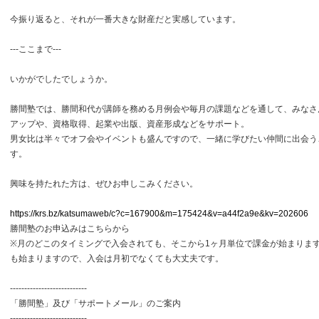
今振り返ると、それが一番大きな財産だと実感しています。
---ここまで---
いかがでしたでしょうか。
勝間塾では、勝間和代が講師を務める月例会や毎月の課題などを通して、みなさ
アップや、資格取得、起業や出版、資産形成などをサポート。
男女比は半々でオフ会やイベントも盛んですので、一緒に学びたい仲間に出会う
す。
興味を持たれた方は、ぜひお申しこみください。
https://krs.bz/katsumaweb/c?c=167900&m=175424&v=a44f2a9e&kv=202606
勝間塾のお申込みはこちらから
※月のどこのタイミングで入会されても、そこから1ヶ月単位で課金が始まりま
も始まりますので、入会は月初でなくても大丈夫です。
---------------------------
「勝間塾」及び「サポートメール」のご案内
---------------------------