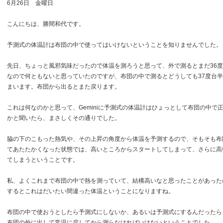
6月26日 金曜日
こんにちは、勝間和代です。
予測式の体温計は布団の中で使ってはいけないということを知りませんでした。
先日、ちょっと風邪気味だったので体温を測ろうと思って、外で測るとまだ36
なので何ともないと思っていたのですが、布団の中で測るとどうしても37度台
まいます。布団から出るとまた戻ります。
これは何なのかと思って、Geminiに予測式の体温計はひょっとして布団の中で
かと聞いたら、まさしくその通りでした。
脇の下のこもった熱気や、その上昇の角度から体温を予測するので、そもそも布
てあたたかくなった状態では、高いところからスタートしてしまって、さらに高
てしまうということです。
私、よくこれまで布団の中で熱を測っていて、結構高いなと思ったことがあった
するとこれはだいたい間違った体温ということになりますね。
布団の中で使おうとしたら予測式にしないか、あるいは予測式にするんだったら
布団の外に出して常温に戻してから測らなければいけないということでした。