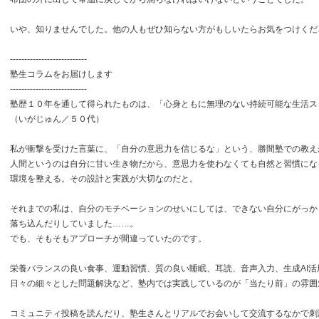
いや、知りませんでした。他の人もぜひ知らない方がもしいたらお気をつけくだ
---------------------------
塾生コラムをお届けします
---------------------------
塾歴１０年を通して得られたものは、「心身ともに無理のない持続可能な生活ス
（いがじゅん／５０代）
私が衝撃を受けた言葉に、「自分の意思力を信じるな」という、勝間塾での教え
人間というのは自分に甘い生き物だから、意思力を使わなくても自然と習慣にな
環境を整える。その設計と実践が大切なのだと。
それまでの私は、自分のモチベーションのせいにしては、できない自分にがっか
落ち込んだりしていました……。
でも、そもそもアプローチが間違っていたのです。
栄養バランスの良い食事、運動習慣、質の良い睡眠、耳読、音声入力、生成AI活
日々の細々とした問題解決など、塾内では実践しているのが「当たり前」の雰囲
コミュニティ投稿を読んだり、塾生さんとリアルでお会いして交流するなかで刺