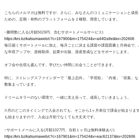
こちらのメルマガは無料ですが、さらに、みなさんのコミュニケーションと成長
ための、定期・有料のプラットフォームを２種類、用意しています。
−勝間塾に入る(月額5029円、含むサポートメールサービス)
https://krs.bz/katsumaweb/c?c=167900&m=175424&v=a44f2a9e&kv=202606
毎日届くサポートメールに加え、毎月ごとに決まる課題や課題図書と月例会で、
な年収アップや、資格取得、起業や出版、資産形成などをサポートします。
オフ会や合宿も盛んです。学びたい仲間に出会うことができます。
特に、ストレングスファインダーで「最上志向」「学習欲」「内省」「収集」な
数集まっています。
ドリームキラーのない環境で、一緒に支え合って、成長していきましょう。
※月のどこのタイミングで入会されても、そこから1ヶ月単位で課金が始まりま
も始まりますので、入会は月初でなくても大丈夫です。
−サポートメールに入る(月額1027円、当初１ヶ月は無料体験あり)
https://krs.bz/katsumaweb/c?c=167901&m=175424&v=eac62137&kv=202606