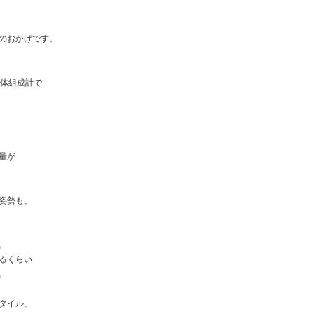
のおかげです。
う体組成計で
量が
姿勢も、
。
るくらい
。
タイル」