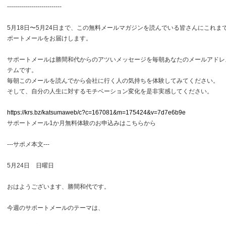
---------------------------
5月18日〜5月24日まで、この無料メールマガジンを読んでいる皆さんにこれま
ポートメールをお届けします。
サポートメールは勝間和代からのアツいメッセージを毎朝あなたのメールアドレ
テムです。
毎朝このメールを読んでから会社に行く人の気持ちを体験してみてください。
そして、自分の人生に対するモチベーション変化を是非実感してください。
https://krs.bz/katsumaweb/c?c=167081&m=175424&v=7d7e6b9e
サポートメール1か月無料体験のお申込みはこちらから
---サポメ本文---
5月24日 日曜日
おはようございます、勝間和代です。
今週のサポートメールのテーマは、