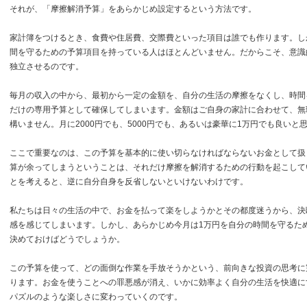
それが、「摩擦解消予算」をあらかじめ設定するという方法です。
家計簿をつけるとき、食費や住居費、交際費といった項目は誰でも作ります。し
間を守るための予算項目を持っている人はほとんどいません。だからこそ、意識
独立させるのです。
毎月の収入の中から、最初から一定の金額を、自分の生活の摩擦をなくし、時間
だけの専用予算として確保してしまいます。金額はご自身の家計に合わせて、無
構いません。月に2000円でも、5000円でも、あるいは豪華に1万円でも良いと
ここで重要なのは、この予算を基本的に使い切らなければならないお金として扱
算が余ってしまうということは、それだけ摩擦を解消するための行動を起こして
とを考えると、逆に自分自身を反省しないといけないわけです。
私たちは日々の生活の中で、お金を払って楽をしようかとその都度迷うから、決
感を感じてしまいます。しかし、あらかじめ今月は1万円を自分の時間を守るた
決めておけばどうでしょうか。
この予算を使って、どの面倒な作業を手放そうかという、前向きな投資の思考に
ります。お金を使うことへの罪悪感が消え、いかに効率よく自分の生活を快適に
パズルのような楽しさに変わっていくのです。