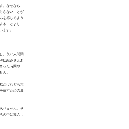
す。なぜなら、
らさないことが
みを感じるよう
することより
います。
し、良い人間関
や仕組みさえあ
まった時間や、
せん。
酷だけれども大
手放すための最
ありません。そ
活の中に導入し