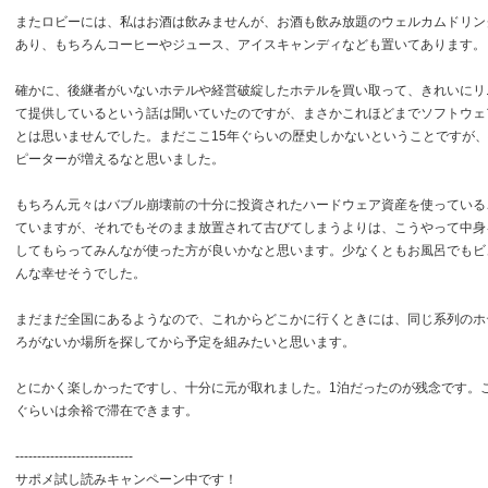
またロビーには、私はお酒は飲みませんが、お酒も飲み放題のウェルカムドリン
あり、もちろんコーヒーやジュース、アイスキャンディなども置いてあります。
確かに、後継者がいないホテルや経営破綻したホテルを買い取って、きれいにリ
て提供しているという話は聞いていたのですが、まさかこれほどまでソフトウェ
とは思いませんでした。まだここ15年ぐらいの歴史しかないということですが
ピーターが増えるなと思いました。
もちろん元々はバブル崩壊前の十分に投資されたハードウェア資産を使っている
ていますが、それでもそのまま放置されて古びてしまうよりは、こうやって中身
してもらってみんなが使った方が良いかなと思います。少なくともお風呂でもビ
んな幸せそうでした。
まだまだ全国にあるようなので、これからどこかに行くときには、同じ系列のホ
ろがないか場所を探してから予定を組みたいと思います。
とにかく楽しかったですし、十分に元が取れました。1泊だったのが残念です。
ぐらいは余裕で滞在できます。
---------------------------
サポメ試し読みキャンペーン中です！