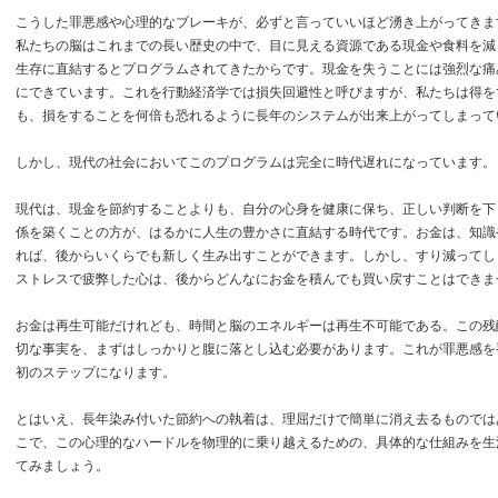
こうした罪悪感や心理的なブレーキが、必ずと言っていいほど湧き上がってきま
私たちの脳はこれまでの長い歴史の中で、目に見える資源である現金や食料を減
生存に直結するとプログラムされてきたからです。現金を失うことには強烈な痛
にできています。これを行動経済学では損失回避性と呼びますが、私たちは得を
も、損をすることを何倍も恐れるように長年のシステムが出来上がってしまって
しかし、現代の社会においてこのプログラムは完全に時代遅れになっています。
現代は、現金を節約することよりも、自分の心身を健康に保ち、正しい判断を下
係を築くことの方が、はるかに人生の豊かさに直結する時代です。お金は、知識
れば、後からいくらでも新しく生み出すことができます。しかし、すり減ってし
ストレスで疲弊した心は、後からどんなにお金を積んでも買い戻すことはできま
お金は再生可能だけれども、時間と脳のエネルギーは再生不可能である。この残
切な事実を、まずはしっかりと腹に落とし込む必要があります。これが罪悪感を
初のステップになります。
とはいえ、長年染み付いた節約への執着は、理屈だけで簡単に消え去るものでは
こで、この心理的なハードルを物理的に乗り越えるための、具体的な仕組みを生
てみましょう。