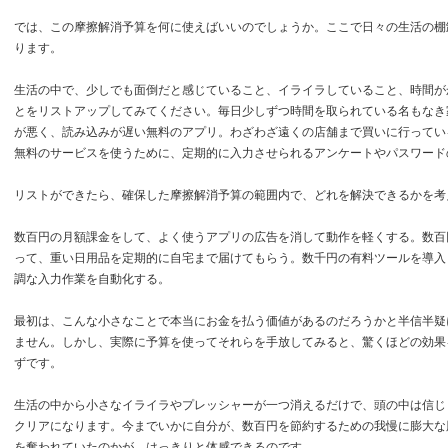
では、この摩擦解消予算を何に使えばいいのでしょうか。ここで日々の生活の棚
ります。
生活の中で、少しでも面倒だと感じていること、イライラしていること、時間が
とをリストアップしてみてください。毎日少しずつ時間を取られている名もなき
が悪く、読み込みが遅い無料のアプリ。わざわざ遠くの店舗まで買いに行ってい
無料のサービスを使うために、定期的に入力させられるアンケートやパスワード
リストができたら、確保した摩擦解消予算の範囲内で、どれを解決できるかを考
数百円の月額課金をして、よく使うアプリの広告を消して動作を軽くする。数百
って、重い日用品を定期的に自宅まで届けてもらう。数千円の有料ツールを導入
調な入力作業を自動化する。
最初は、こんな小さなことで本当にお金を払う価値があるのだろうかと半信半疑
ません。しかし、実際に予算を使ってそれらを手放してみると、驚くほどの効果
ずです。
生活の中から小さなイライラやプレッシャーが一つ消えるだけで、頭の中は信じ
クリアになります。今までいかに自分が、数百円を節約するための我慢に膨大な
を奪われていたのかが、はっきりと体感できるのです。