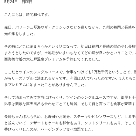
5月24日 日曜日
こんにちは、勝間和代です。
先日、パサージュ琴海やザ・クラシックなどを巡りながら、九州の福岡と長崎を
光の旅をしました。
その時にどこに泊まろうかという話になって、初日は福岡と長崎の間の少し長崎
まろうとしたのですが、土地勘がいまいちなくてどの辺が良いかということで、
西海橋付近の大江戸温泉プレミアムを予約してくれました。
ここだとツインのシングルユースで、食事をつけても1万数千円ということで、
がらリーズナブルに泊まれるからです。今回は3人で行ったのですが、3人とも
泉プレミアムに泊まったことがありませんでした。
そして泊まってみて本当にびっくり。ツインのシングルユースですが、部屋も十
温泉は素敵な露天風呂も合わせてとても綺麗。そして何と言っても食事が豪華す
長崎ちゃんぽんも含め、お寿司やお刺身、ステーキやビシソワーズなど、世界中
と並んでいて、デザートもケーキも和食もあり、ソフトクリームもあり、そして
番びっくりしたのが、ハーゲンダッツ食べ放題でした。