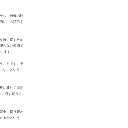
かし、自分の時
的にこの項目を
を買い戻すため
理のない範囲で
思います。
うことです。予
いないというこ
断に疲れて罪悪
めに必ず使うと
完全に切り替わ
するかという、