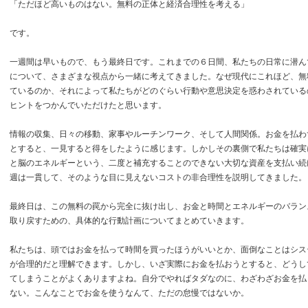
「ただほど高いものはない。無料の正体と経済合理性を考える」
です。
一週間は早いもので、もう最終日です。これまでの６日間、私たちの日常に潜ん
について、さまざまな視点から一緒に考えてきました。なぜ現代にこれほど、無
ているのか、それによって私たちがどのぐらい行動や意思決定を惑わされている
ヒントをつかんでいただけたと思います。
情報の収集、日々の移動、家事やルーチンワーク、そして人間関係。お金を払わ
とすると、一見すると得をしたように感じます。しかしその裏側で私たちは確実
と脳のエネルギーという、二度と補充することのできない大切な資産を支払い続
週は一貫して、そのような目に見えないコストの非合理性を説明してきました。
最終日は、この無料の罠から完全に抜け出し、お金と時間とエネルギーのバラン
取り戻すための、具体的な行動計画についてまとめていきます。
私たちは、頭ではお金を払って時間を買ったほうがいいとか、面倒なことはシス
が合理的だと理解できます。しかし、いざ実際にお金を払おうとすると、どうし
てしまうことがよくありますよね。自分でやればタダなのに、わざわざお金を払
ない。こんなことでお金を使うなんて、ただの怠慢ではないか。