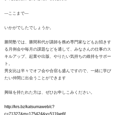
---ここまで---
いかがでしたでしょうか。
勝間塾では、勝間和代が講師を務め専門家などもお招きす
る月例会や毎月の課題などを通して、みなさんの仕事のス
キルアップ、起業や出版、やりたい気持ちの維持をサポー
ト。
男女比は半々でオフ会や合宿も盛んですので、一緒に学び
たい仲間に出会うことができます
興味を持たれた方は、ぜひお申しこみください。
http://krs.bz/katsumaweb/c?
c=71327&m=175424&v=511fae6f