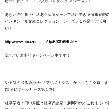
勝間和代の １コイン文庫コレクション シーズン1
あなたの仕事・生活あらゆるシーンで活用できる情報満載
インキンドル文庫コレクション シーズン１を是非ご活用
い！
http://www.amazon.co.jp/dp/B00D6NLJ6M
※ただいま半額キャンペーン中です！
やる気の出る経済学~「アベノミクス」から「ももクロ」ま
(賢者に学べシリーズ第１巻)
経済学者：田中秀臣と経済評論家：勝間和代がこれまでの