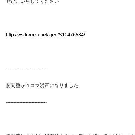
ぜひ、いらしてください
http://ws.formzu.net/fgen/S10476584/
---------------------------
勝間塾が４コマ漫画になりました
---------------------------