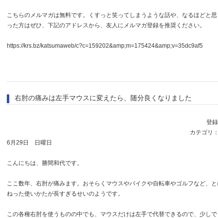
こちらのメルマガは無料です。くすっと笑ってしまうような話や、なるほどと思
った方はぜひ、下記のアドレスから、友人にメルマガ登録を推奨ください。
https://krs.bz/katsumaweb/c?c=159202&amp;m=175424&amp;v=35dc9af5
右肘の痛みは左手マウスに変えたら、随分良くなりました
登録日
カテゴリ
6月29日 日曜日
こんにちは、勝間和代です。
ここ数年、右肘が痛みます。おそらくマウスやバイクや自転車やゴルフなど、と
ねった使いかたが長すぎるせいのようです。
この各種右肘を使うものの中でも、マウスだけは左手で代替できるので、少しで