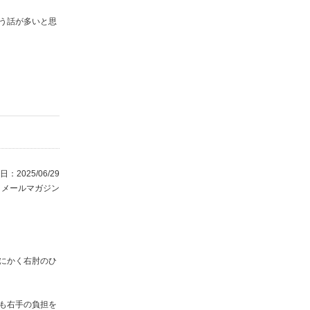
う話が多いと思
：2025/06/29
：メールマガジン
にかく右肘のひ
も右手の負担を