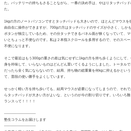
た。バッテリーの持ちもさることながら、一番の決め手は、やはりタッチパッド
た。
1kgの方のノートパソコンですとタッチパッドも大きいので、ほとんどマウスを
由自在に操作ができますが、700gの方はタッチパッドのサイズが小さく、しか
ボタンが独立しているため、その分タッチできるパネル面が狭くなっていて、マ
いとちょっと不便なのです。私は２本指スクロールを多用するので、そのスペー
不便になります。
そこで最近はもう300gの重さの差は気にせずに1kgの方を持ち歩くようにして
身を吟味して、いらないものはどんどん置いてくるようにしました。トータルで1.
だったら全く気にならないので、結局、持ち物の総重量を何kgに抑えるかとい
て、普段の使い勝手をよくしています。
せっかく軽い方を持ち歩いても、結局マウスが必要になってしまうので、それで
らタッチパッドが大きい方がよいな、というのが今の割り切りです。いろいろ難
ランスって！！！！
---------------------------
塾生コラムをお届けします
---------------------------