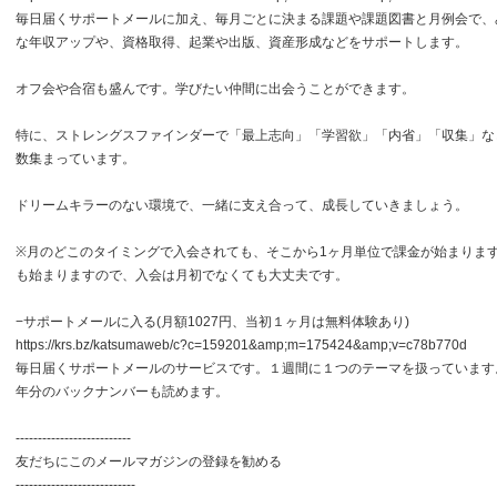
毎日届くサポートメールに加え、毎月ごとに決まる課題や課題図書と月例会で、
な年収アップや、資格取得、起業や出版、資産形成などをサポートします。
オフ会や合宿も盛んです。学びたい仲間に出会うことができます。
特に、ストレングスファインダーで「最上志向」「学習欲」「内省」「収集」な
数集まっています。
ドリームキラーのない環境で、一緒に支え合って、成長していきましょう。
※月のどこのタイミングで入会されても、そこから1ヶ月単位で課金が始まりま
も始まりますので、入会は月初でなくても大丈夫です。
−サポートメールに入る(月額1027円、当初１ヶ月は無料体験あり)
https://krs.bz/katsumaweb/c?c=159201&amp;m=175424&amp;v=c78b770d
毎日届くサポートメールのサービスです。１週間に１つのテーマを扱っています
年分のバックナンバーも読めます。
--------------------------
友だちにこのメールマガジンの登録を勧める
---------------------------