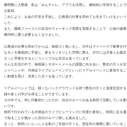
勝間塾に入塾後、私は「みんチャレ」アプリを活用し、継続的に学習することで
を取得。
これにより、お金の不安を手放し、公務員の仕事を辞めても生きていけるという
した。
また、睡眠ファーストの生活やウォーキング習慣を実践することで、心身の健康
療内科に通う必要もなくなりました。
公務員の仕事を辞めてからは、毎朝ゴミ拾いをし、日中はマイペースで家事を行
なモノを徹底的に手放し、家をスッキリした空間に整え、夕方には夕食とお風呂
さっと早寝をするというシンプルな生活を送っています。
そんな生活の中で、毎朝届くサポートメールの課題に向き合い、塾生の方々が主
ンイベントや、月例会ライブビューイングといったリアルイベントに参加するこ
い刺激を受け、充実した日々を送っています。
リアルイベントでは、様々なバックグラウンドを持つ塾生の方々と直接交流する
縁や多くの学びを得ることができています。
その中でも、特に印象的だったのが、自分のルーツがある秋田で活動している塾
いです。
秋田で行われている月例会のライブビューイングに何度か参加し、秋田に足を運
で知ることが無かった自分のルーツ探しも進みました。
きっと、秋田にいらっしゃる私のご先祖の方々も、想定外の展開に驚いているこ