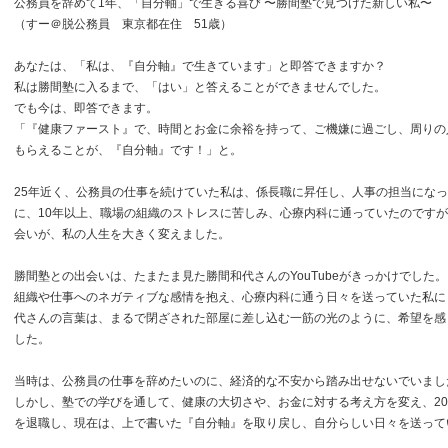
公務員を辞めて1年、「自分軸」で生きる喜び 〜勝間塾で見つけた新しい私〜
（すー＠脱公務員 東京都在住 51歳）
あなたは、「私は、『自分軸』で生きています」と即答できますか？
私は勝間塾に入るまで、「はい」と答えることができませんでした。
でも今は、即答できます。
「『健康ファースト』で、時間とお金に余裕を持って、ご機嫌に過ごし、周りの
もらえることが、『自分軸』です！」と。
25年近く、公務員の仕事を続けていた私は、係長職に昇任し、人事の担当にな
に、10年以上、職場の組織のストレスに苦しみ、心療内科に通っていたのです
会いが、私の人生を大きく変えました。
勝間塾との出会いは、たまたま見た勝間和代さんのYouTubeがきっかけでした。
組織や仕事へのネガティブな感情を抱え、心療内科に通う日々を送っていた私に
代さんの言葉は、まるで閉ざされた部屋に差し込む一筋の光のように、希望を感
した。
当時は、公務員の仕事を辞めたいのに、経済的な不安から踏み出せないでいまし
しかし、塾での学びを通して、健康の大切さや、お金に対する考え方を変え、20
を退職し、現在は、上で書いた『自分軸』を取り戻し、自分らしい日々を送って