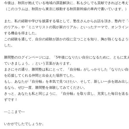
今後は、秋田が抱えている地域の課題解決に、私も少しでも貢献できればと考え
（このコラムは、秋田から東京に移動する秋田新幹線の車内で書いています。）
また、私の経験や学びを披露する場として、塾生さんからお話を頂き、塾内で「
のリアル」や「ミニマリストの我が家のリアル」といったテーマで、オンライン
する機会を得ました。
この経験を通して、自分の経験が誰かの役に立つことを知り、胸が熱くなるよう
した。
勝間塾のログインページには、「5年後になりたい自分になるために、ともに支
ていきましょう。」という言葉があります。
まさにその通り、勝間塾は私にとって、『自分軸』がしっかりした『なりたい自
を応援してくれる仲間と出会えた場所でした。
もし、あなたが『自分軸』を本気で見つけたい、そして、新しい一歩を踏み出し
るなら、ぜひ一度、勝間塾を体験してみてください。
きっと、あなたも私と同じように、『自分軸』を取り戻し、充実した毎日を送る
ずです！
---ここまで---
いかがでしたでしょうか。