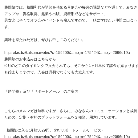
勝間塾では、勝間和代が講師を務める月例会や毎月の課題などを通して、みなさ
アップや、資格取得、起業や出版、資産形成などをサポート。
男女比は半々でオフ会やイベントも盛んですので、一緒に学びたい仲間に出会う
す。
興味を持たれた方は、ぜひお申しこみください。
https://krs.bz/katsumaweb/c?c=159200&amp;m=175424&amp;v=2096d19a
勝間塾のお申込みはこちらから
※月のどこのタイミングで入会されても、そこから1ヶ月単位で課金が始まりま
も始まりますので、入会は月初でなくても大丈夫です。
---------------------------
「勝間塾」及び「サポートメール」のご案内
---------------------------
こちらのメルマガは無料ですが、さらに、みなさんのコミュニケーションと成長
ための、定期・有料のプラットフォームを２種類、用意しています。
−勝間塾に入る(月額5029円、含むサポートメールサービス)
https://krs.bz/katsumaweb/c?c=159200&amp;m=175424&amp;v=2096d19a