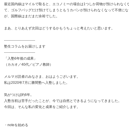
最近国内線はマイルで取ると、エコノミーの場合は1つしか荷物が預けられなく
て、ゴルフバッグだけ預けてしまうともうカバンが預けられなくなって不便にな
が、国際線はまだまだ余裕でした。
まあ、とりあえず次回はどうするかもうちょっと考えたいと思います。
---------------------------
塾生コラムをお届けします
---------------------------
「入塾6年後の成果」
（カカオ／40代／ピアノ教師）
メルマガ読者のみなさま、おはようございます。
私は2020年7月に勝間塾へ入塾しました。
気がつけば約6年。
入塾当初は苦手だったことが、今では自然とできるようになってきました。
今回は、そんな私の変化と成果をご紹介します。
・noteを始める