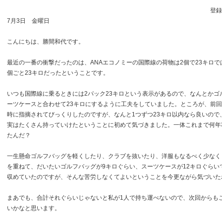
登録日
7月3日 金曜日
こんにちは、勝間和代です。
最近の一番の衝撃だったのは、ANAエコノミーの国際線の荷物は2個で23キロで
個ごと23キロだったということです。
いつも国際線に乗るときには2パック23キロという表示があるので、なんとかゴ
ーツケースと合わせて23キロにするように工夫をしていました。ところが、前
時に指摘されてびっくりしたのですが、なんと1つずつ23キロ以内なら良いので
実はたくさん持っていけたということに初めて気づきました。一体これまで何年
たんだ？
一生懸命ゴルフバッグを軽くしたり、クラブを抜いたり、洋服もなるべく少なく
を重ねて、だいたいゴルフバッグが9キロぐらい、スーツケースが12キロぐらい
収めていたのですが、そんな苦労しなくてよいということを今更ながら気づいた
まあでも、合計それぐらいじゃないと私が1人で持ち運べないので、次回からも
いかなと思います。