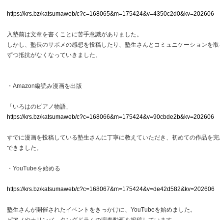
https://krs.bz/katsumaweb/c?c=168065&m=175424&v=4350c2d0&kv=202606
入塾前は文章を書くことに苦手意識がありました。
しかし、塾長のサポメの感想を投稿したり、塾生さんとコミュニケーションを取
ずつ抵抗がなくなっていきました。
・Amazon縦読み漫画を出版
「いろはのピアノ物語」
https://krs.bz/katsumaweb/c?c=168066&m=175424&v=90cbde2b&kv=202606
すでに漫画を投稿している塾生さんに丁寧に教えていただき、初めての作品を完
できました。
・YouTubeを始める
https://krs.bz/katsumaweb/c?c=168067&m=175424&v=de42d582&kv=202606
塾生さんが開催されたイベントをきっかけに、YouTubeを始めました。