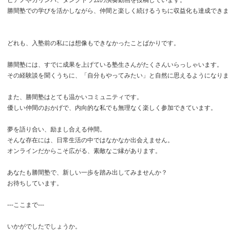
ピアノやカリンバ、タングドラムの演奏動画を投稿しています。
勝間塾での学びを活かしながら、仲間と楽しく続けるうちに収益化も達成できま
どれも、入塾前の私には想像もできなかったことばかりです。
勝間塾には、すでに成果を上げている塾生さんがたくさんいらっしゃいます。
その経験談を聞くうちに、「自分もやってみたい」と自然に思えるようになりま
また、勝間塾はとても温かいコミュニティです。
優しい仲間のおかげで、内向的な私でも無理なく楽しく参加できています。
夢を語り合い、励まし合える仲間。
そんな存在には、日常生活の中ではなかなか出会えません。
オンラインだからこそ広がる、素敵なご縁があります。
あなたも勝間塾で、新しい一歩を踏み出してみませんか？
お待ちしています。
---ここまで---
いかがでしたでしょうか。