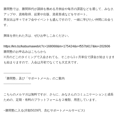
勝間塾では、勝間和代が講師を務める月例会や毎月の課題などを通して、みなさ
アップや、資格取得、起業や出版、資産形成などをサポート。
男女比は半々でオフ会やイベントも盛んですので、一緒に学びたい仲間に出会う
す。
興味を持たれた方は、ぜひお申しこみください。
https://krs.bz/katsumaweb/c?c=168068&m=175424&v=f557b617&kv=202606
勝間塾のお申込みはこちらから
※月のどこのタイミングで入会されても、そこから1ヶ月単位で課金が始まりま
も始まりますので、入会は月初でなくても大丈夫です。
---------------------------
「勝間塾」及び「サポートメール」のご案内
---------------------------
こちらのメルマガは無料ですが、さらに、みなさんのコミュニケーションと成長
ための、定期・有料のプラットフォームを２種類、用意しています。
−勝間塾に入る(月額5029円、含むサポートメールサービス)