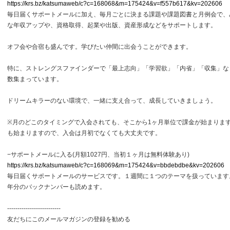
https://krs.bz/katsumaweb/c?c=168068&m=175424&v=f557b617&kv=202606
毎日届くサポートメールに加え、毎月ごとに決まる課題や課題図書と月例会で、
な年収アップや、資格取得、起業や出版、資産形成などをサポートします。
オフ会や合宿も盛んです。学びたい仲間に出会うことができます。
特に、ストレングスファインダーで「最上志向」「学習欲」「内省」「収集」な
数集まっています。
ドリームキラーのない環境で、一緒に支え合って、成長していきましょう。
※月のどこのタイミングで入会されても、そこから1ヶ月単位で課金が始まりま
も始まりますので、入会は月初でなくても大丈夫です。
−サポートメールに入る(月額1027円、当初１ヶ月は無料体験あり)
https://krs.bz/katsumaweb/c?c=168069&m=175424&v=bbdebdbe&kv=202606
毎日届くサポートメールのサービスです。１週間に１つのテーマを扱っています
年分のバックナンバーも読めます。
--------------------------
友だちにこのメールマガジンの登録を勧める