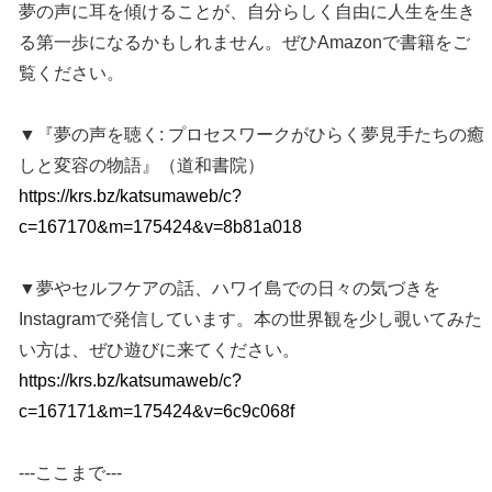
夢の声に耳を傾けることが、自分らしく自由に人生を生き
る第一歩になるかもしれません。ぜひAmazonで書籍をご
覧ください。
▼『夢の声を聴く: プロセスワークがひらく夢見手たちの癒
しと変容の物語』（道和書院）
https://krs.bz/katsumaweb/c?
c=167170&m=175424&v=8b81a018
▼夢やセルフケアの話、ハワイ島での日々の気づきを
Instagramで発信しています。本の世界観を少し覗いてみた
い方は、ぜひ遊びに来てください。
https://krs.bz/katsumaweb/c?
c=167171&m=175424&v=6c9c068f
---ここまで---