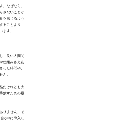
す。なぜなら、
らさないことが
みを感じるよう
することより
います。
し、良い人間関
や仕組みさえあ
まった時間や、
せん。
酷だけれども大
手放すための最
ありません。そ
活の中に導入し