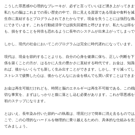
こうした罪悪感や心理的なブレーキが、必ずと言っていいほど湧き上がってきま
私たちの脳はこれまでの長い歴史の中で、目に見える資源である現金や食料を減
生存に直結するとプログラムされてきたからです。現金を失うことには強烈な痛
にできています。これを行動経済学では損失回避性と呼びますが、私たちは得を
も、損をすることを何倍も恐れるように長年のシステムが出来上がってしまって
しかし、現代の社会においてこのプログラムは完全に時代遅れになっています。
現代は、現金を節約することよりも、自分の心身を健康に保ち、正しい判断を下
係を築くことの方が、はるかに人生の豊かさに直結する時代です。お金は、知識
れば、後からいくらでも新しく生み出すことができます。しかし、すり減ってし
ストレスで疲弊した心は、後からどんなにお金を積んでも買い戻すことはできま
お金は再生可能だけれども、時間と脳のエネルギーは再生不可能である。この残
切な事実を、まずはしっかりと腹に落とし込む必要があります。これが罪悪感を
初のステップになります。
とはいえ、長年染み付いた節約への執着は、理屈だけで簡単に消え去るものでは
こで、この心理的なハードルを物理的に乗り越えるための、具体的な仕組みを生
てみましょう。