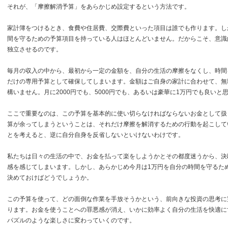
それが、「摩擦解消予算」をあらかじめ設定するという方法です。
家計簿をつけるとき、食費や住居費、交際費といった項目は誰でも作ります。し
間を守るための予算項目を持っている人はほとんどいません。だからこそ、意識
独立させるのです。
毎月の収入の中から、最初から一定の金額を、自分の生活の摩擦をなくし、時間
だけの専用予算として確保してしまいます。金額はご自身の家計に合わせて、無
構いません。月に2000円でも、5000円でも、あるいは豪華に1万円でも良いと
ここで重要なのは、この予算を基本的に使い切らなければならないお金として扱
算が余ってしまうということは、それだけ摩擦を解消するための行動を起こして
とを考えると、逆に自分自身を反省しないといけないわけです。
私たちは日々の生活の中で、お金を払って楽をしようかとその都度迷うから、決
感を感じてしまいます。しかし、あらかじめ今月は1万円を自分の時間を守るた
決めておけばどうでしょうか。
この予算を使って、どの面倒な作業を手放そうかという、前向きな投資の思考に
ります。お金を使うことへの罪悪感が消え、いかに効率よく自分の生活を快適に
パズルのような楽しさに変わっていくのです。