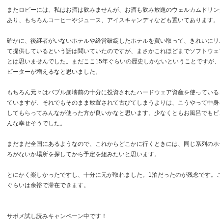
またロビーには、私はお酒は飲みませんが、お酒も飲み放題のウェルカムドリン
あり、もちろんコーヒーやジュース、アイスキャンディなども置いてあります。
確かに、後継者がいないホテルや経営破綻したホテルを買い取って、きれいにリ
て提供しているという話は聞いていたのですが、まさかこれほどまでソフトウェ
とは思いませんでした。まだここ15年ぐらいの歴史しかないということですが
ピーターが増えるなと思いました。
もちろん元々はバブル崩壊前の十分に投資されたハードウェア資産を使っている
ていますが、それでもそのまま放置されて古びてしまうよりは、こうやって中身
してもらってみんなが使った方が良いかなと思います。少なくともお風呂でもビ
んな幸せそうでした。
まだまだ全国にあるようなので、これからどこかに行くときには、同じ系列のホ
ろがないか場所を探してから予定を組みたいと思います。
とにかく楽しかったですし、十分に元が取れました。1泊だったのが残念です。
ぐらいは余裕で滞在できます。
---------------------------
サポメ試し読みキャンペーン中です！