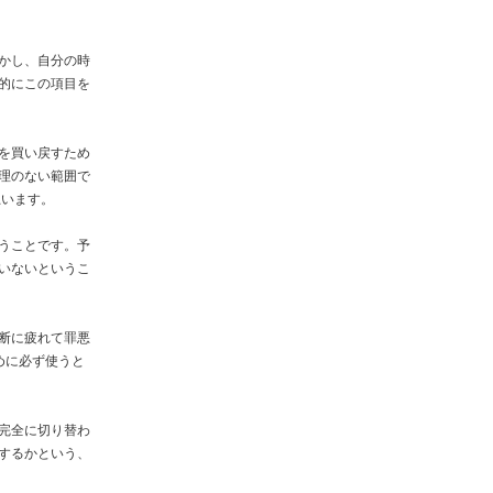
かし、自分の時
的にこの項目を
を買い戻すため
理のない範囲で
思います。
うことです。予
いないというこ
断に疲れて罪悪
めに必ず使うと
完全に切り替わ
するかという、