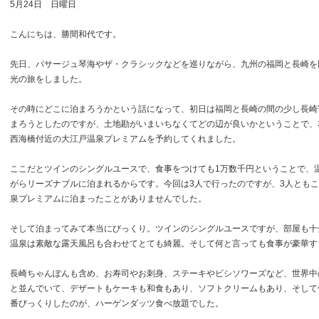
5月24日 日曜日
こんにちは、勝間和代です。
先日、パサージュ琴海やザ・クラシックなどを巡りながら、九州の福岡と長崎を
光の旅をしました。
その時にどこに泊まろうかという話になって、初日は福岡と長崎の間の少し長崎
まろうとしたのですが、土地勘がいまいちなくてどの辺が良いかということで、
西海橋付近の大江戸温泉プレミアムを予約してくれました。
ここだとツインのシングルユースで、食事をつけても1万数千円ということで、
がらリーズナブルに泊まれるからです。今回は3人で行ったのですが、3人とも
泉プレミアムに泊まったことがありませんでした。
そして泊まってみて本当にびっくり。ツインのシングルユースですが、部屋も十
温泉は素敵な露天風呂も合わせてとても綺麗。そして何と言っても食事が豪華す
長崎ちゃんぽんも含め、お寿司やお刺身、ステーキやビシソワーズなど、世界中
と並んでいて、デザートもケーキも和食もあり、ソフトクリームもあり、そして
番びっくりしたのが、ハーゲンダッツ食べ放題でした。