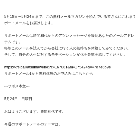
---------------------------
5月18日〜5月24日まで、この無料メールマガジンを読んでいる皆さんにこれま
ポートメールをお届けします。
サポートメールは勝間和代からのアツいメッセージを毎朝あなたのメールアドレ
テムです。
毎朝このメールを読んでから会社に行く人の気持ちを体験してみてください。
そして、自分の人生に対するモチベーション変化を是非実感してください。
https://krs.bz/katsumaweb/c?c=167081&m=175424&v=7d7e6b9e
サポートメール1か月無料体験のお申込みはこちらから
---サポメ本文---
5月24日 日曜日
おはようございます、勝間和代です。
今週のサポートメールのテーマは、