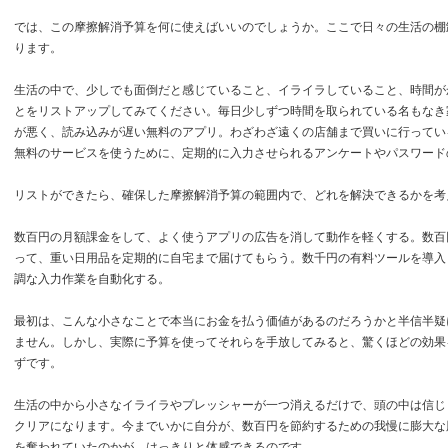
では、この摩擦解消予算を何に使えばいいのでしょうか。ここで日々の生活の棚
ります。
生活の中で、少しでも面倒だと感じていること、イライラしていること、時間が
とをリストアップしてみてください。毎日少しずつ時間を取られている名もなき
が悪く、読み込みが遅い無料のアプリ。わざわざ遠くの店舗まで買いに行ってい
無料のサービスを使うために、定期的に入力させられるアンケートやパスワード
リストができたら、確保した摩擦解消予算の範囲内で、どれを解決できるかを考
数百円の月額課金をして、よく使うアプリの広告を消して動作を軽くする。数百
って、重い日用品を定期的に自宅まで届けてもらう。数千円の有料ツールを導入
調な入力作業を自動化する。
最初は、こんな小さなことで本当にお金を払う価値があるのだろうかと半信半疑
ません。しかし、実際に予算を使ってそれらを手放してみると、驚くほどの効果
ずです。
生活の中から小さなイライラやプレッシャーが一つ消えるだけで、頭の中は信じ
クリアになります。今までいかに自分が、数百円を節約するための我慢に膨大な
を奪われていたのかが、はっきりと体感できるのです。