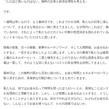
「ただほど高いものはない。無料の正体と経済合理性を考える」
です。
一週間は早いもので、もう最終日です。これまでの６日間、私たちの日常に潜ん
について、さまざまな視点から一緒に考えてきました。なぜ現代にこれほど、無
ているのか、それによって私たちがどのぐらい行動や意思決定を惑わされている
ヒントをつかんでいただけたと思います。
情報の収集、日々の移動、家事やルーチンワーク、そして人間関係。お金を払わ
とすると、一見すると得をしたように感じます。しかしその裏側で私たちは確実
と脳のエネルギーという、二度と補充することのできない大切な資産を支払い続
週は一貫して、そのような目に見えないコストの非合理性を説明してきました。
最終日は、この無料の罠から完全に抜け出し、お金と時間とエネルギーのバラン
取り戻すための、具体的な行動計画についてまとめていきます。
私たちは、頭ではお金を払って時間を買ったほうがいいとか、面倒なことはシス
が合理的だと理解できます。しかし、いざ実際にお金を払おうとすると、どうし
てしまうことがよくありますよね。自分でやればタダなのに、わざわざお金を払
ない。こんなことでお金を使うなんて、ただの怠慢ではないか。